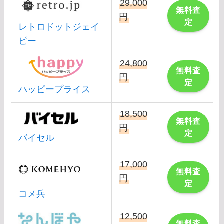
29,000
無料査
円
定
レトロドットジェイ
ピー
24,800
無料査
円
定
ハッピープライス
18,500
無料査
円
定
バイセル
17,000
無料査
円
定
コメ兵
12,500
無料査