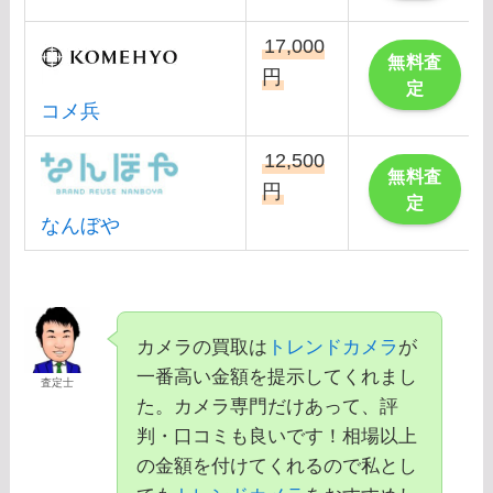
17,000
無料査
円
定
コメ兵
12,500
無料査
円
定
なんぼや
カメラの買取は
トレンドカメラ
が
一番高い金額を提示してくれまし
査定士
た。カメラ専門だけあって、評
判・口コミも良いです！相場以上
の金額を付けてくれるので私とし