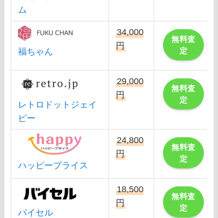
ム
34,000
無料査
円
定
福ちゃん
29,000
無料査
円
定
レトロドットジェイ
ピー
24,800
無料査
円
定
ハッピープライス
18,500
無料査
円
定
バイセル