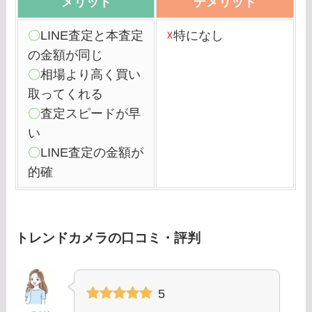
メリット
デメリット
〇
LINE査定と本査定
☓
特になし
の金額が同じ
〇
相場より高く買い
取ってくれる
〇
査定スピードが早
い
〇
LINE査定の金額が
的確
トレンドカメラの口コミ・評判
5