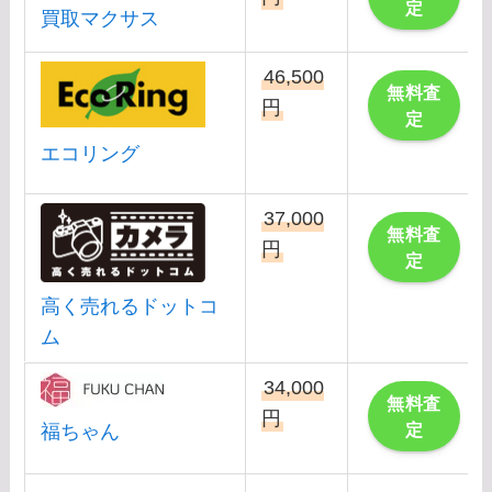
定
買取マクサス
46,500
無料査
円
定
エコリング
37,000
無料査
円
定
高く売れるドットコ
ム
34,000
無料査
円
定
福ちゃん