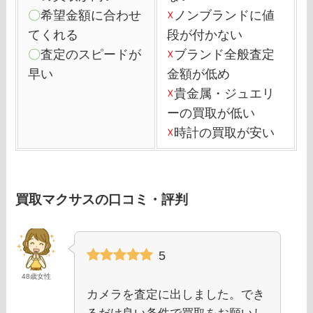
〇
希望金額に合わせ
☓
ノンブランドに値
てくれる
段が付かない
〇
査定のスピードが
☓
ブランド全般査定
早い
金額が低め
☓
貴金属・ジュエリ
ーの買取が低い
☓
時計の買取が安い
買取マクサスの口コミ・評判
5
48歳女性
カメラを査定に出しました。でき