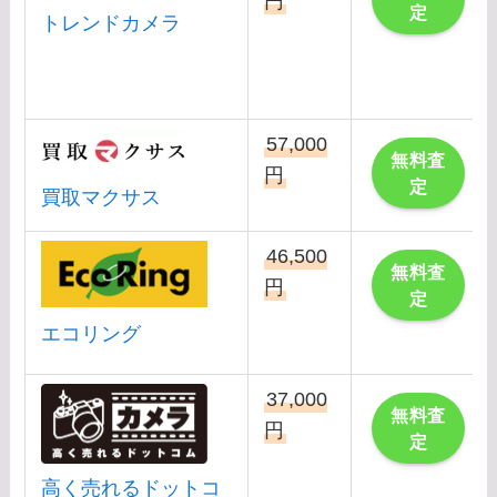
円
定
トレンドカメラ
57,000
無料査
円
定
買取マクサス
46,500
無料査
円
定
エコリング
37,000
無料査
円
定
高く売れるドットコ