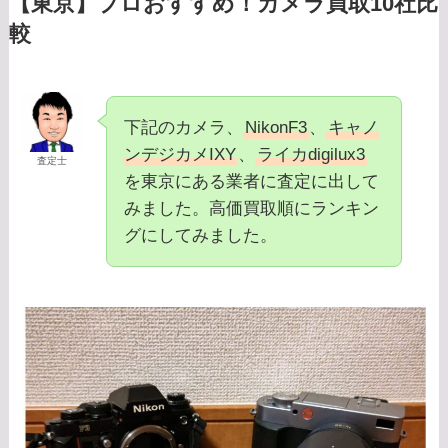
【東京】プロおすすめ！カメラ買取10社比
較
下記のカメラ、
NikonF3
、
キャノ
ンデジカメIXY
、
ライカdigilux3
査定士
を東京にある業者に査定に出して
みました。高価買取順にランキン
グにしてみました。