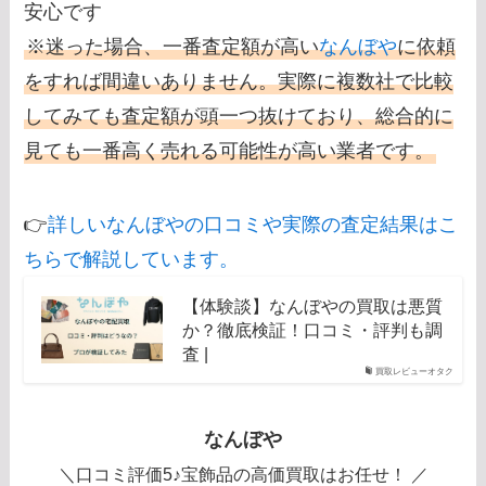
安心です
※迷った場合、一番査定額が高い
なんぼや
に依頼
をすれば間違いありません。実際に複数社で比較
してみても査定額が頭一つ抜けており、総合的に
見ても一番高く売れる可能性が高い業者です。
👉
詳しいなんぼやの口コミや実際の査定結果はこ
ちらで解説しています。
【体験談】なんぼやの買取は悪質
か？徹底検証！口コミ・評判も調
査 |
買取レビューオタク
なんぼや
＼口コミ評価5♪宝飾品の高価買取はお任せ！ ／