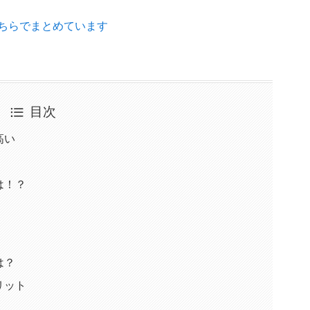
ちらでまとめています
目次
高い
は！？
は？
リット
じ