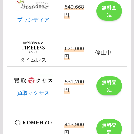
540,668
無料査
定
円
ブランディア
626,000
停止中
円
タイムレス
531,200
無料査
定
円
買取マクサス
413,900
無料査
定
円