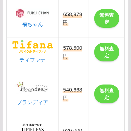
658,979
無料査
定
円
福ちゃん
578,500
無料査
定
円
ティファナ
540,668
無料査
定
円
ブランディア
626,000