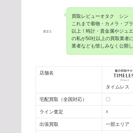
買取レビューオタク シン
これまで着物・カメラ・ブラ
以上！時計・貴金属やジュエ
査定士
の私が50社以上の買取業者
業者なども惜しみなく公開
店舗名
タイムレス
宅配買取（全国対応）
〇
ライン査定
☓
出張買取
一部エリア