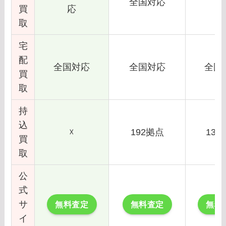
全国対応
買
応
取
宅
配
全国対応
全国対応
全国
買
取
持
込
☓
192拠点
133
買
取
公
式
サ
無料査定
無料査定
無料
イ