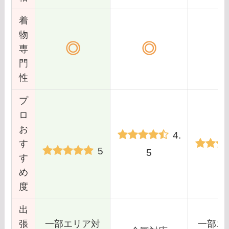
着
物
◎
◎
専
門
性
プ
ロ
お
4.
す
5
5
す
め
度
出
張
一部エリア対
一部エ