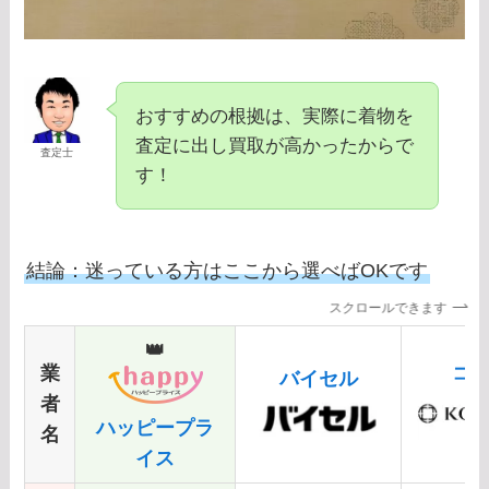
おすすめの根拠は、実際に着物を
査定に出し買取が高かったからで
査定士
す！
結論：迷っている方はここから選べばOKです
スクロールできます
👑
業
コ
バイセル
者
ハッピープラ
名
イス