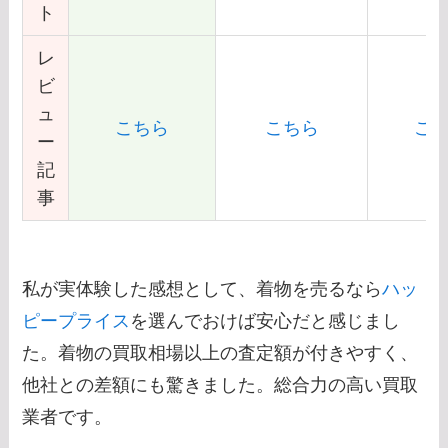
ト
レ
ビ
ュ
こちら
こちら
こ
ー
記
事
私が実体験した感想として、着物を売るなら
ハッ
ピープライス
を選んでおけば安心だと感じまし
た。着物の買取相場以上の査定額が付きやすく、
他社との差額にも驚きました。総合力の高い買取
業者です。