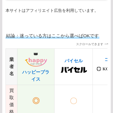
本サイトはアフィリエイト広告を利用しています。
結論：迷っている方はここから選べばOKです
スクロールできます
👑
業
コ
バイセル
者
ハッピープラ
名
イス
買
取
◎
〇
価
格