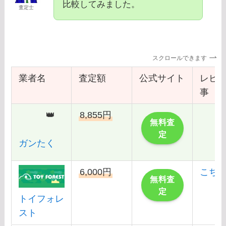
比較してみました。
査定士
スクロールできます
業者名
査定額
公式サイト
レビ
事
👑
8,855円
無料査
定
ガンたく
6,000円
こち
無料査
定
トイフォレ
スト