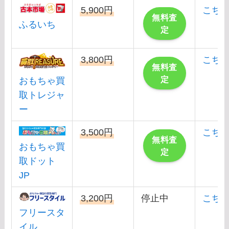
5,900円
こち
無料査
ふるいち
定
3,800円
こち
無料査
定
おもちゃ買
取トレジャ
ー
3,500円
こち
無料査
おもちゃ買
定
取ドット
JP
3,200円
停止中
こち
フリースタ
イル