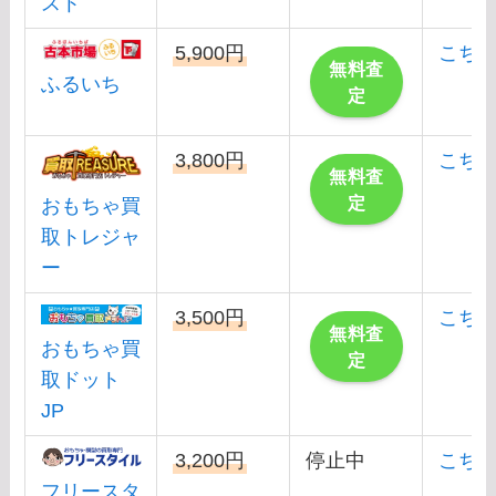
スト
5,900円
こち
無料査
ふるいち
定
3,800円
こち
無料査
定
おもちゃ買
取トレジャ
ー
3,500円
こち
無料査
おもちゃ買
定
取ドット
JP
3,200円
停止中
こち
フリースタ