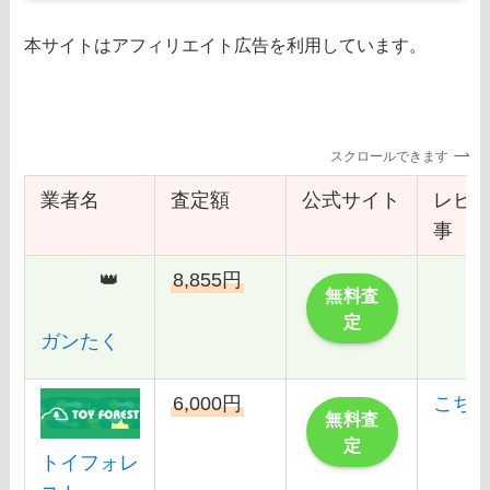
本サイトはアフィリエイト広告を利用しています。
スクロールできます
業者名
査定額
公式サイト
レビ
事
👑
8,855円
無料査
定
ガンたく
6,000円
こち
無料査
定
トイフォレ