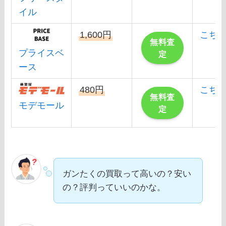
イル
1,600円
こち
無料査
プライスベ
定
ース
480円
こち
無料査
モデモール
定
ガンたくの買取って高いの？安い
の？評判っていいのかな。