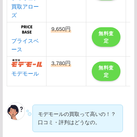
買取アロー
ズ
9,650円
こ
無料査
プライスベ
定
ース
3,780円
無料査
モデモール
定
モデモールの買取って高いの！？
口コミ・評判はどうなの。