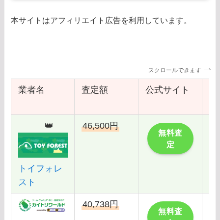
本サイトはアフィリエイト広告を利用しています。
スクロールできます
業者名
査定額
公式サイト
レ
事
👑
46,500円
こ
無料査
定
トイフォレ
スト
40,738円
こ
無料査