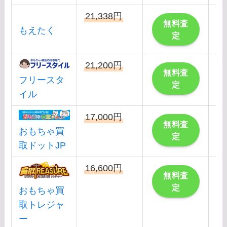
21,338円
こ
無料査
もえたく
定
21,200円
こ
無料査
フリースタ
定
イル
17,000円
こ
無料査
おもちゃ買
定
取ドットJP
16,600円
こ
無料査
定
おもちゃ買
取トレジャ
ー