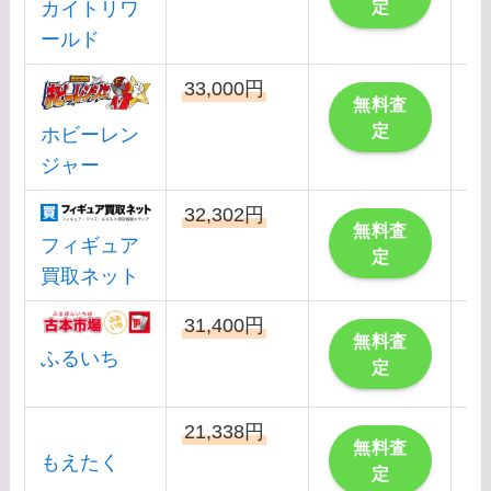
定
カイトリワ
ールド
33,000円
こ
無料査
定
ホビーレン
ジャー
32,302円
こ
無料査
フィギュア
定
買取ネット
31,400円
こ
無料査
ふるいち
定
21,338円
こ
無料査
もえたく
定