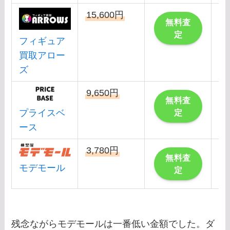
15,600円
こ
無料査
定
フィギュア
買取アロー
ズ
9,650円
こ
無料査
プライスベ
定
ース
3,780円
無料査
モデモール
定
残念ながらモデモールは一番低い金額でした。ダ