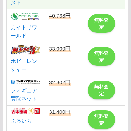
スト
40,738円
こ
無料査
定
カイトリワ
ールド
33,000円
こ
無料査
定
ホビーレン
ジャー
32,302円
こ
無料査
フィギュア
定
買取ネット
31,400円
こ
無料査
ふるいち
定