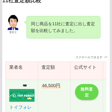
11社査定額比較
同じ商品を11社に査定に出し査定
額を比較してみました。
査定士
スクロールできます
業者名
査定額
公式サイト
レ
事
👑
46,500円
こ
無料査
定
トイフォレ