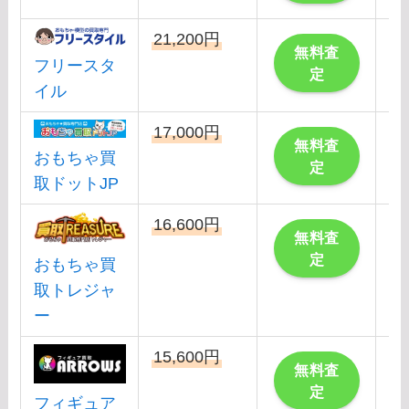
21,200円
こ
無料査
フリースタ
定
イル
17,000円
こ
無料査
おもちゃ買
定
取ドットJP
16,600円
こ
無料査
定
おもちゃ買
取トレジャ
ー
15,600円
こ
無料査
定
フィギュア