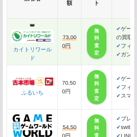
額
ト
👑
✔
ゲー
無
73,00
の買取
料
査
0円
✔
フィ
カイトリワール
定
✔
ガン
ド
無
✔
ゲー
70,50
料
✔
フィ
査
0円
ふるいち
✔
スマ
定
✔
プレス
無
54,50
✔
swit
料
査
0円
✔
LIN