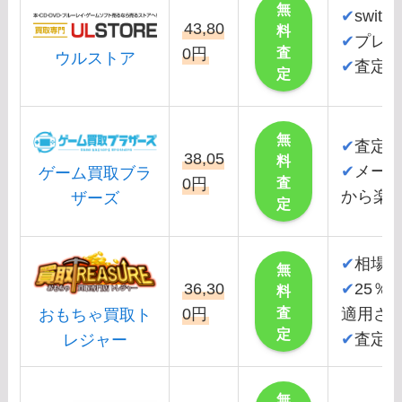
無
✔
swi
43,80
料
✔
プレス
査
0円
ウルストア
✔
査定
定
無
✔
査定
38,05
料
✔
メー
ゲーム買取ブラ
査
0円
から楽
ザーズ
定
✔
相場
無
36,30
✔
25％
料
査
0円
適用さ
おもちゃ買取ト
定
✔
査定
レジャー
無