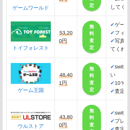
定
してく
ゲームワールド
✔
ゲー
無
53,20
✔
フィ
料
査
0円
✔
写真
定
トイフォレスト
てくれ
✔
swi
無
48,40
い
料
査
1円
✔
10％
定
ゲーム王国
✔
査定
無
✔
swi
43,80
料
✔
プレス
査
0円
ウルストア
✔
査定