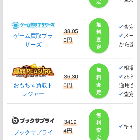
定
無
✔
査定
38,05
料
✔
メー
ゲーム買取ブラ
査
0円
から楽
ザーズ
定
✔
相場
無
36,30
✔
25％
料
査
0円
適用さ
おもちゃ買取ト
定
✔
査定
レジャー
無
3419
料
✔
キャ
査
4円
ブックサプライ
定