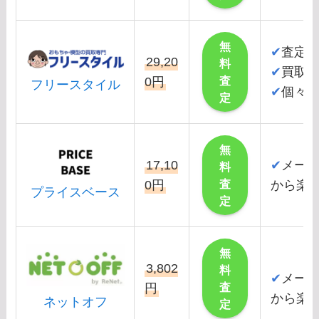
無
✔
査定
29,20
料
✔
買取
査
0円
フリースタイル
✔
個々
定
無
17,10
✔
メー
料
査
0円
から楽
プライスベース
定
無
3,802
料
✔
メー
査
円
から楽
ネットオフ
定