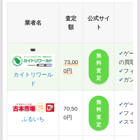
査定
公式サイ
業者名
額
ト
👑
✔
ゲー
無
73,00
の買取
料
査
0円
✔
フィ
カイトリワール
定
✔
ガン
ド
無
✔
ゲー
70,50
料
✔
フィ
査
0円
ふるいち
✔
スマ
定