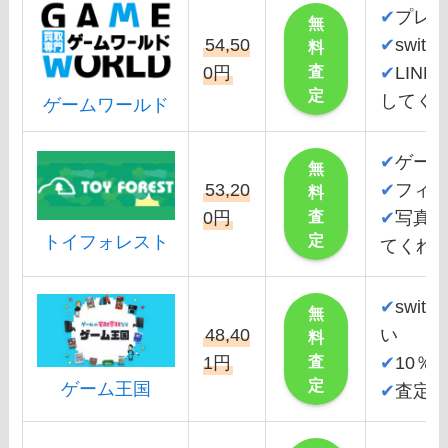
✔
プレス
無
54,50
✔
swit
料
査
0円
✔
LIN
定
してく
ゲームワールド
✔
ゲー
無
53,20
✔
フィ
料
査
0円
✔
写真
定
トイフォレスト
てくれ
✔
swi
無
48,40
い
料
査
1円
✔
10％
定
ゲーム王国
✔
査定