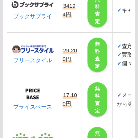
3419
料
✔
キャ
査
4円
ブックサプライ
定
無
✔
査定
29,20
料
✔
買取
査
0円
フリースタイル
✔
個々
定
無
17,10
✔
メー
料
査
0円
から楽
プライスベース
定
無