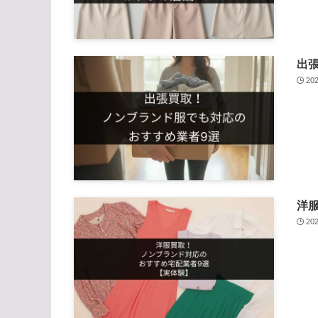
出
20
洋
20