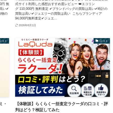
0円 無
式サイト利用した感想おすすめ度レビュー 👑エコリン
高い✔
グ 110,000円 無料査定 ✔ブランドバッグの買取は高い✔時計の
着物の
買取は高い✔ジュエリーの買取は高い こちらブランディア
94,000円無料査定✔ジュエ...
2026年8月1日
口コミ
口コミ
ミ・
【体験談】らくらく一括査定ラクーダの口コミ・評
判はどう？検証してみた