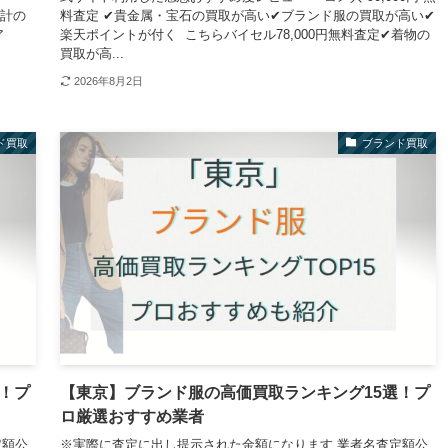
時計の
料査定 ✔貴金属・宝石の買取が高い✔ブランド服の買取が高い✔
ア
楽天ポイントが付く こちらバイセル78,000円無料査定✔着物の
買取が高...
2026年8月2日
ド買取
ブランド買取
！プ
【東京】ブランド服の高価買取ランキング15選！プ
ロ厳選おすすめ業者
定額公
※実際に査定に出し提示された金額になります 業者名査定額公