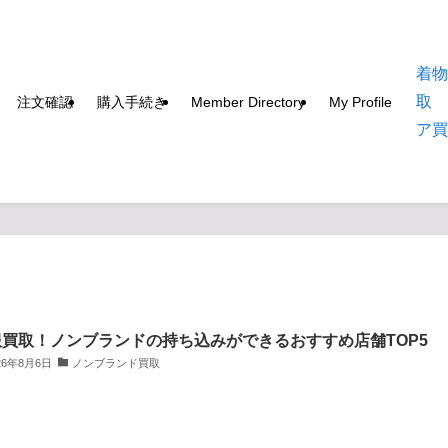
着
取
注文確認
購入手続き
Member Directory
My Profile
ア
服買取！ノンブランドの持ち込みができるおすすめ店舗TOP5
26年8月6日
ノンブランド買取