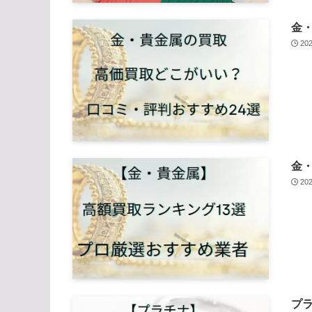
金
20
金
20
プラ