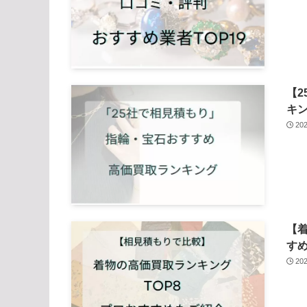
【
キ
20
【
す
20