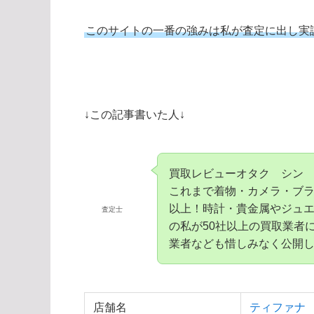
このサイトの一番の強みは私が査定に出し実
↓この記事書いた人↓
買取レビューオタク シン
これまで着物・カメラ・ブラ
以上！時計・貴金属やジュエ
査定士
の私が50社以上の買取業者
業者なども惜しみなく公開
店舗名
ティファナ