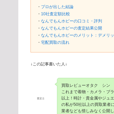
・
プロが出した結論
・
10社査定額比較
・
なんでもんホビーの口コミ・評判
・
なんでもんホビーの査定結果公開
・
なんでもんホビーのメリット：デメリ
・
宅配買取の流れ
↓この記事書いた人↓
買取レビューオタク シン
これまで着物・カメラ・ブラ
以上！時計・貴金属やジュエ
査定士
の私が50社以上の買取業者
業者なども惜しみなく公開