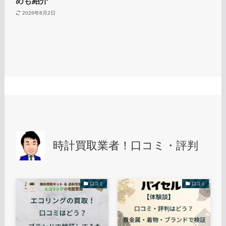
めも紹介
2026年8月2日
時計買取業者！口コミ・評判
口コミ
口コミ