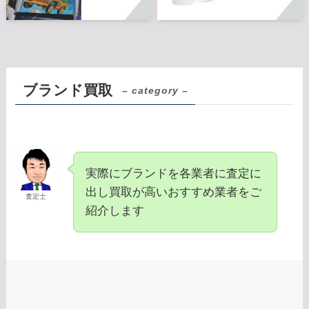
ブランド買取
– category –
実際にブランドを各業者に査定に
出し買取が高いおすすめ業者をご
査定士
紹介します