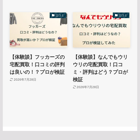
口コミ
口コミ
【体験談】フッカーズの
【体験談】なんでもウリ
宅配買取！口コミの評判
ウリの宅配買取！口コ
は良いの！？プロが検証
ミ・評判はどう？プロが
検証
2026年7月28日
2026年7月28日