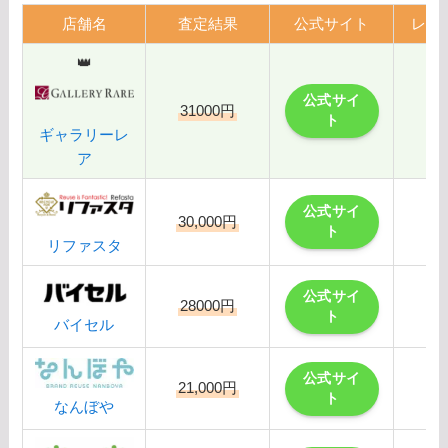
店舗名
査定結果
公式サイト
レビ
👑
公式サイ
31000円
ト
ギャラリーレ
ア
公式サイ
30,000円
ト
リファスタ
公式サイ
28000円
ト
バイセル
公式サイ
21,000円
ト
なんぼや