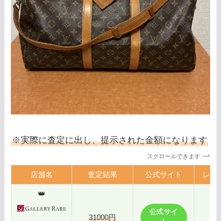
※実際に査定に出し、提示された金額になります
スクロールできます
店舗名
査定結果
公式サイト
レビ
👑
公式サイ
31000円