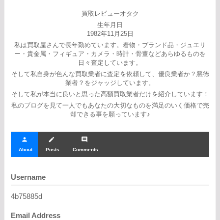
買取レビューオタク
生年月日
1982年11月25日
私は買取屋さんで長年勤めています。着物・ブランド品・ジュエリ
ー・貴金属・フィギュア・カメラ・時計・骨董などあらゆるものを
日々査定しています。
そして私自身が色んな買取業者に査定を依頼して、優良業者か？悪徳
業者？をジャッジしています。
そして私が本当に良いと思った高額買取業者だけを紹介しています！
私のブログを見て一人でもあなたの大切なものを満足のいく価格で売
却できる事を願っています♪
person
create
comment
About
Posts
Comments
Username
4b75885d
Email Address